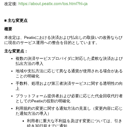
改定後:
https://about.peatix.com/tos.html?hl=ja
■
主な変更点
概要
本改定は、
Peatix
における決済および払出しの取扱いの改善ならび
に現在のサービス運用への整合を目的としています。
主な変更点：
複数の決済サービスプロバイダに対応した柔軟な決済および
払出方法の導入
地域や支払方法に応じて異なる通貨が使用される場合がある
ことの明確化
手数料、処理および第三者決済サービスに関する透明性の向
上
プラットフォーム提供者および必要に応じた代金回収代行者
としての
Peatix
の役割の明確化
利用規約の変更に関する通知方法の見直し（変更内容に応じ
た通知方法の導入）
利用者に重大な不利益を及ぼす変更については、引き
続き
30
日前までに通知